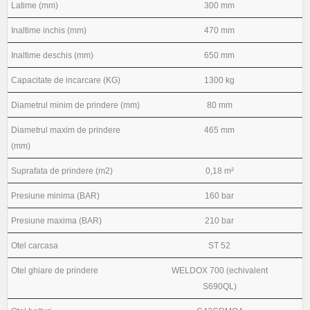
Latime (mm)
300 mm
Inaltime inchis (mm)
470 mm
Inaltime deschis (mm)
650 mm
Capacitate de incarcare (KG)
1300 kg
Diametrul minim de prindere (mm)
80 mm
Diametrul maxim de prindere
465 mm
(mm)
Suprafata de prindere (m2)
0,18 m²
Presiune minima (BAR)
160 bar
Presiune maxima (BAR)
210 bar
Otel carcasa
ST 52
Otel ghiare de prindere
WELDOX 700 (echivalent
S690QL)