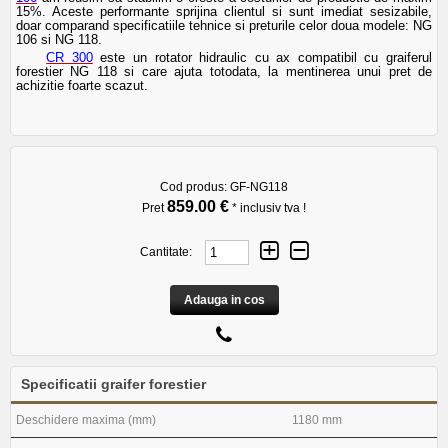
15%. Aceste performante sprijina clientul si sunt imediat sesizabile,
doar comparand specificatiile tehnice si preturile celor doua modele: NG
106 si NG 118.
CR 300
este un rotator hidraulic cu ax compatibil cu graiferul
forestier NG 118 si care ajuta totodata, la mentinerea unui pret de
achizitie foarte scazut.
Cod produs:
GF-NG118
859.00 €
Pret
* inclusiv tva !
Cantitate:
Adauga in cos
Specificatii graifer forestier
Deschidere maxima (mm)
1180 mm