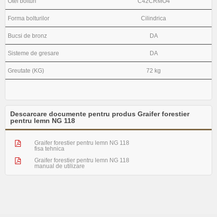
Otel bolturi
C42CRMO4
Forma bolturilor
Cilindrica
Bucsi de bronz
DA
Sisteme de gresare
DA
Greutate (KG)
72 kg
Descarcare documente pentru produs Graifer forestier
pentru lemn NG 118
Graifer forestier pentru lemn NG 118
fisa tehnica
Graifer forestier pentru lemn NG 118
manual de utilizare