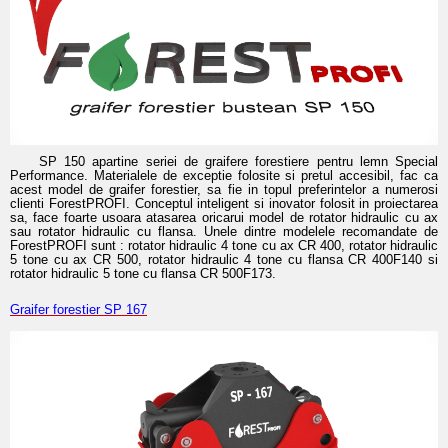
SP 150 apartine seriei de graifere forestiere pentru lemn Special
Performance. Materialele de exceptie folosite si pretul accesibil, fac ca
acest model de graifer forestier, sa fie in topul preferintelor a numerosi
clienti ForestPROFI. Conceptul inteligent si inovator folosit in proiectarea
sa, face foarte usoara atasarea oricarui model de rotator hidraulic cu ax
sau rotator hidraulic cu flansa. Unele dintre modelele recomandate de
ForestPROFI sunt : rotator hidraulic 4 tone cu ax CR 400, rotator hidraulic
5 tone cu ax CR 500, rotator hidraulic 4 tone cu flansa CR 400F140 si
rotator hidraulic 5 tone cu flansa CR 500F173.
Graifer forestier SP 167