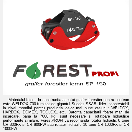
Materialul folosit la constructia acestui graifer forestier pentru bustean
este WELDOX 700 furnizat de gigantul Suedez SSAB, lider incontestabil
la nivel mondial pentru productia celor mai bune oteluri : WELDOX,
HARDOX, DOMEX, TOOLOX...etc. Datorita capacitatii foarte mari de
incarcare, pana la 7000 kg, sunt necesare si rotatoare hidraulice
performante similare. ForestPROFI va recomanda rotator hidraulic 8 tone
CR 800FX si CR 800FW sau rotator hidraulic 10 tone CR 1000FX si CR
1000FW.