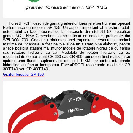
ForestPROFI deschide gama graiferelor forestiere pentru lemn Special
Performance cu modelul SP 135. Un aspect important al acestui model,
este faptul ca face trecerea de la carcasele din otel ST 52, specifice
gamei NG - New Generation, la noile tipuri de carcase, prelucrate din
WELDOX 700. Odata cu obtinerea unei capacitati crescute a sarcinei
maxime de incarcare, a fost nevoie si de un sistem bine elaborat, pentru
a face posibila atasare mai multor modele de rotatore hidraulice cu flansa
sau rotatore hidraulic cu ax. Modelele de rotator hidraulic cu ax
recomandate de noi, sunt CR 300 sau CR 400, prinderea fiind realizata cu
ajutorul unei flanse suplimentare de tip FR BM, iar dintre rotatoarele
hidraulice cu flansa incorporata ForestPROFI recomanda modelele CR
300F140 sau CR 400F140.
Graifer forestier SP 150