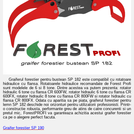
Graiferul forestier pentru bustean SP 182 este compatibil cu rotatoare
hidraulice cu flansa. Rotatoarele hidraulice recomandate de Forest Profi
sunt modelele de 6 si 8 tone. Dintre acestea va putem prezenta: rotator
hidraulic 6 tone cu flansa CR 600FW, rotator hidraulic 6 tone cu flansa CR
600FX, rotator hidraulic 8 tone cu flansa CR 800FW si rotator hidraulic cu
flansa CR 800FX. Odata cu aparitia sa pe piata, graiferul forestier pentru
lemn SP 182 deschide noi orizonturi pentru utilizatorii profesionisti. Printr-
o constructie robusta, performante greu de atins de catre concurenti si un
pretul mic, ForestPROFI va garanteaza achizitia acestui graifer forestier
ca pe o alegere perfect facuta.
Graifer forestier SP 190