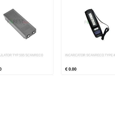
Accesorii pentru distribuitoare hidraulice
Uleiuri hidraulice si de transmisie
Pompe hidraulice
Motoare hidraulice / Hidromotoare
Cilindri hidraulici
ULATOR TYP 595 SCANRECO
INCARCATOR SCANRECO TYPE 
0
€ 0.00
ga in cos
Vezi produs
Adauga in cos
Vezi pr
()
mparare
Comparare