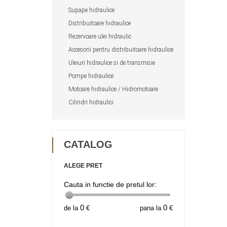
Supape hidraulice
Distribuitoare hidraulice
Rezervoare ulei hidraulic
Accesorii pentru distribuitoare hidraulice
Uleiuri hidraulice si de transmisie
Pompe hidraulice
Motoare hidraulice / Hidromotoare
Cilindri hidraulici
CATALOG
ALEGE PRET
Cauta in functie de pretul lor:
0
0
de la
€
pana la
€