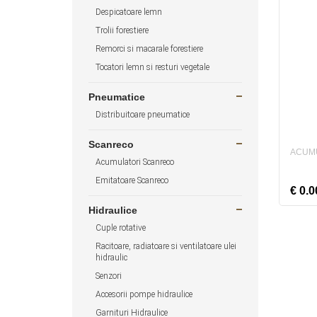
Despicatoare lemn
Trolii forestiere
Remorci si macarale forestiere
Tocatori lemn si resturi vegetale
Pneumatice
Distribuitoare pneumatice
Scanreco
ACUM
Acumulatori Scanreco
Emitatoare Scanreco
€ 0.0
Hidraulice
Adau
Cuple rotative
()
Racitoare, radiatoare si ventilatoare ulei
hidraulic
Co
Senzori
Accesorii pompe hidraulice
Garnituri Hidraulice