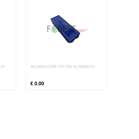
434
ACUMULATOR TYP 593 SCANRECO
€ 0.00
odus
Adauga in cos
Vezi produs
()
Comparare