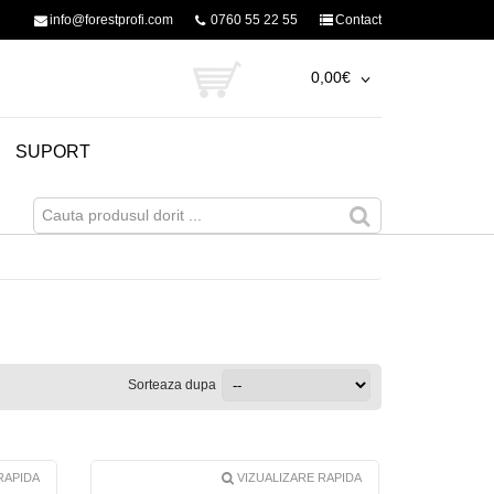
info@forestprofi.com
0760 55 22 55
Contact
0,00€
un produs in cos.
SUPORT
Comanda
TORI
CUPLE ROTATIVE
CO
ola
/
Nu am cont
Sorteaza dupa
Compara
RAPIDA
VIZUALIZARE RAPIDA