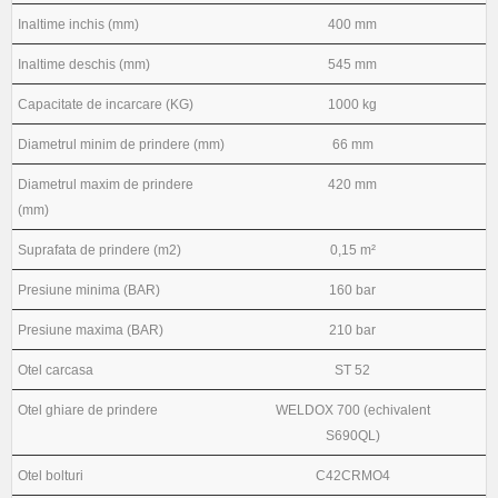
Inaltime inchis (mm)
400 mm
Inaltime deschis (mm)
545 mm
Capacitate de incarcare (KG)
1000 kg
Diametrul minim de prindere (mm)
66 mm
Diametrul maxim de prindere
420 mm
(mm)
Suprafata de prindere (m2)
0,15 m²
Presiune minima (BAR)
160 bar
Presiune maxima (BAR)
210 bar
Otel carcasa
ST 52
Otel ghiare de prindere
WELDOX 700 (echivalent
S690QL)
Otel bolturi
C42CRMO4