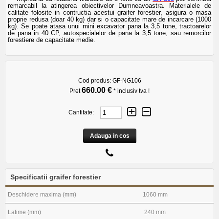
remarcabil la atingerea obiectivelor Dumneavoastra. Materialele de
calitate folosite in contructia acestui graifer forestier, asigura o masa
proprie redusa (doar 40 kg) dar si o capacitate mare de incarcare (1000
kg). Se poate atasa unui mini excavator pana la 3,5 tone, tractoarelor
de pana in 40 CP, autospecialelor de pana la 3,5 tone, sau remorcilor
forestiere de capacitate medie.
Cod produs:
GF-NG106
660.00 €
Pret
* inclusiv tva !
Cantitate:
Adauga in cos
Specificatii graifer forestier
Deschidere maxima (mm)
1060 mm
Latime (mm)
240 mm