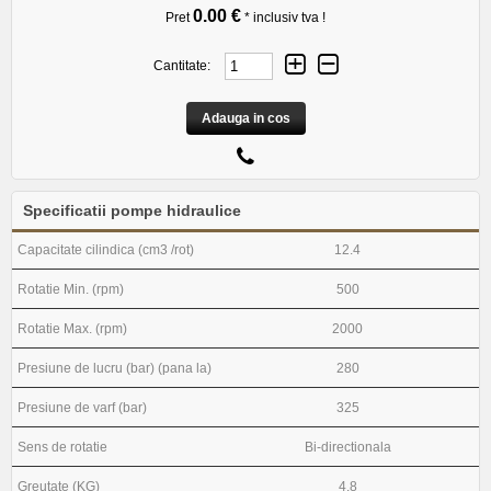
0.00 €
Pret
* inclusiv tva !
Cantitate:
Adauga in cos
Specificatii pompe hidraulice
Capacitate cilindica (cm3 /rot)
12.4
Rotatie Min. (rpm)
500
Rotatie Max. (rpm)
2000
Presiune de lucru (bar) (pana la)
280
Presiune de varf (bar)
325
Sens de rotatie
Bi-directionala
Greutate (KG)
4.8