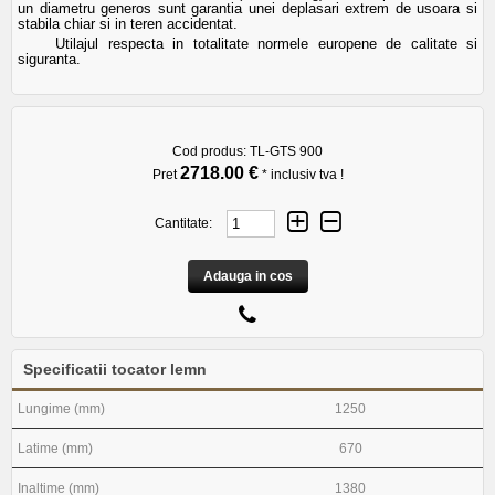
un diametru generos sunt garantia unei deplasari extrem de usoara si
stabila chiar si in teren accidentat.
Utilajul respecta in totalitate normele europene de calitate si
siguranta.
Cod produs:
TL-GTS 900
2718.00 €
Pret
* inclusiv tva !
Cantitate:
Adauga in cos
Specificatii tocator lemn
Lungime (mm)
1250
Latime (mm)
670
Inaltime (mm)
1380