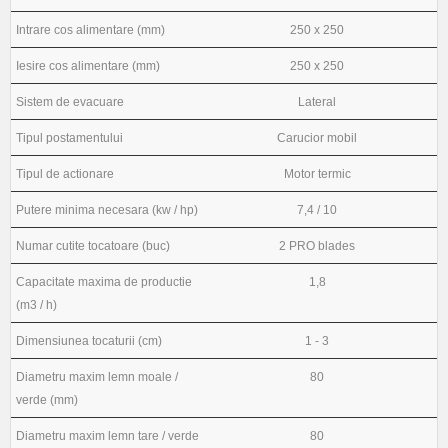
Intrare cos alimentare (mm)
250 x 250
Iesire cos alimentare (mm)
250 x 250
Sistem de evacuare
Lateral
Tipul postamentului
Carucior mobil
Tipul de actionare
Motor termic
Putere minima necesara (kw / hp)
7,4 / 10
Numar cutite tocatoare (buc)
2 PRO blades
Capacitate maxima de productie
1,8
(m3 / h)
Dimensiunea tocaturii (cm)
1 - 3
Diametru maxim lemn moale /
80
verde (mm)
Diametru maxim lemn tare / verde
80