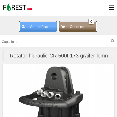
0
Autentificare
Cosul meu
Rotator hidraulic CR 500F173 graifer lemn