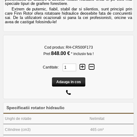
speciale tipuri de graifere forestiere.
Extrem de puternic, fiabil, stabil dar si silentios, sunt principii prin
care Finn Rotor ofera rotatoare hidraulice deosebite fata de concurentii
sai. De la utilizatorii ocazionali si pana la cei profesionisti, oricine va
avea de castigat folosindu-le!
Cod produs:
RH-CR500F173
848.00 €
Pret
* inclusiv tva !
Cantitate:
Adauga in cos
Specificatii rotator hidraulic
Unghi de rotatie
Nelimitat
Cilindree (cm3)
465 cm³