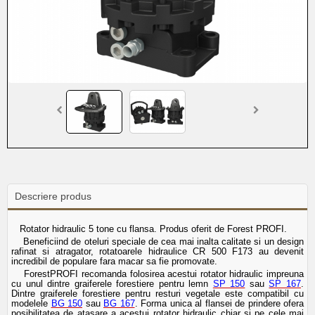
Descriere produs
Rotator hidraulic 5 tone cu flansa. Produs oferit de Forest PROFI.
Beneficiind de oteluri speciale de cea mai inalta calitate si un design
rafinat si atragator, rotatoarele hidraulice CR 500 F173 au devenit
incredibil de populare fara macar sa fie promovate.
ForestPROFI recomanda folosirea acestui rotator hidraulic impreuna
cu unul dintre graiferele forestiere pentru lemn
SP 150
sau
SP 167
.
Dintre graiferele forestiere pentru resturi vegetale este compatibil cu
modelele
BG 150
sau
BG 167
. Forma unica al flansei de prindere ofera
posibilitatea de atasare a acestui rotator hidraulic chiar si pe cele mai