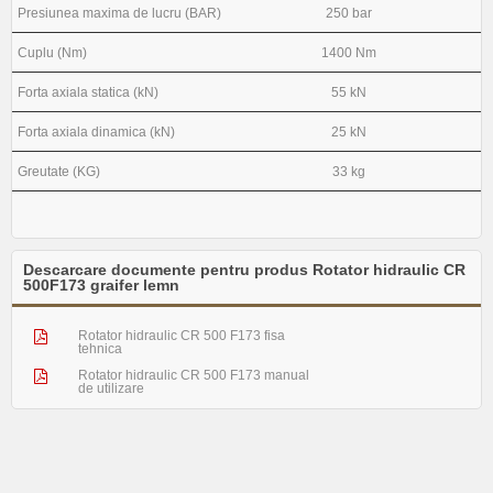
Presiunea maxima de lucru (BAR)
250 bar
Cuplu (Nm)
1400 Nm
Forta axiala statica (kN)
55 kN
Forta axiala dinamica (kN)
25 kN
Greutate (KG)
33 kg
Descarcare documente pentru produs Rotator hidraulic CR
500F173 graifer lemn
Rotator hidraulic CR 500 F173 fisa
tehnica
Rotator hidraulic CR 500 F173 manual
de utilizare