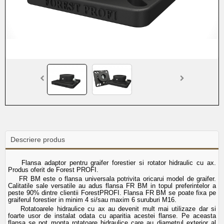
Descriere produs
Flansa adaptor pentru graifer forestier si rotator hidraulic cu ax.
Produs oferit de Forest PROFI.
FR BM este o flansa universala potrivita oricarui model de graifer.
Calitatile sale versatile au adus flansa FR BM in topul preferintelor a
peste 90% dintre clientii ForestPROFI. Flansa FR BM se poate fixa pe
graiferul forestier in minim 4 si/sau maxim 6 suruburi M16.
Rotatoarele hidraulice cu ax au devenit mult mai utilizaze dar si
foarte usor de instalat odata cu aparitia acestei flanse. Pe aceasta
flansa se pot monta rotatoare hidraulice care au diametrul exterior al